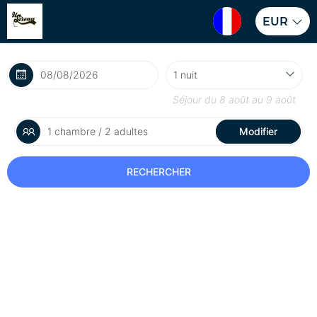
EUR
Séjour du
8 août
au
9 août
1 chambre / 2 adultes
Modifier