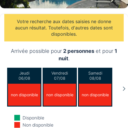
Votre recherche aux dates saisies ne donne
aucun résultat. Toutefois, d'autres dates sont
disponibles.
Arrivée possible pour
2 personnes
et pour
1
nuit
.
Jeudi
Vendredi
Samedi
06/08
07/08
08/08
non disponible
non disponible
non disponible
Dimanche
Lundi
Mardi
Disponible
09/08
10/08
11/08
Non disponible