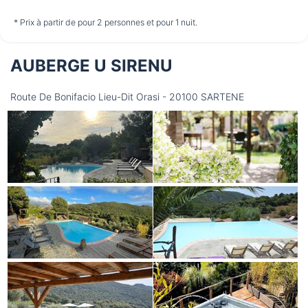
non disponible
non disponible
non disponible
* Prix à partir de pour 2 personnes et pour 1 nuit.
AUBERGE U SIRENU
Mercredi
12/08
Route De Bonifacio Lieu-Dit Orasi - 20100 SARTENE
non disponible