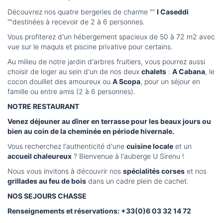
Découvrez nos quatre bergeries de charme ""
I Caseddi
""destinées à recevoir de 2 à 6 personnes.
Vous profiterez d'un hébergement spacieux de 50 à 72 m2 avec
vue sur le maquis et piscine privative pour certains.
Au milieu de notre jardin d'arbres fruitiers, vous pourrez aussi
choisir de loger au sein d'un de nos deux
chalets
:
A Cabana
, le
cocon douillet des amoureux ou
A Scopa
, pour un séjour en
famille ou entre amis (2 à 6 personnes).
NOTRE RESTAURANT
Venez déjeuner au dîner en terrasse pour les beaux jours ou
bien au coin de la cheminée en période hivernale.
Vous recherchez l'authenticité d'une
cuisine locale
et un
accueil chaleureux
? Bienvenue à l'auberge U Sirenu !
Nous vous invitons à découvrir nos
spécialités corses
et nos
grillades au feu de bois
dans un cadre plein de cachet.
NOS SEJOURS CHASSE
Renseignements et réservations: +33(0)6 03 32 14 72