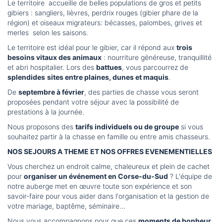
Le territoire accueille de belles populations de gros et petits
gibiers : sangliers, lièvres, perdrix rouges (gibier phare de la
région) et oiseaux migrateurs: bécasses, palombes, grives et
merles selon les saisons.
Le territoire est idéal pour le gibier, car il répond aux
trois
besoins vitaux des animaux
: nourriture généreuse, tranquillité
et abri hospitalier. Lors des
battues
, vous parcourrez de
splendides
sites entre plaines, dunes et maquis
.
De
septembre à février
, des parties de chasse vous seront
proposées pendant votre séjour avec la possibilité de
prestations à la journée.
Nous proposons des
tarifs individuels ou de groupe
si vous
souhaitez partir à la chasse en famille ou entre amis chasseurs.
NOS SEJOURS A THEME ET NOS OFFRES EVENEMENTIELLES
Vous cherchez un endroit calme, chaleureux et plein de cachet
pour
organiser un événement en Corse-du-Sud
? L'équipe de
notre auberge met en œuvre toute son expérience et son
savoir-faire pour vous aider dans l'organisation et la gestion de
votre mariage, baptême, séminaire…
Nous vous accompagnons pour que ces
moments de bonheur