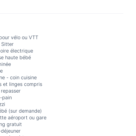
 pour vélo ou VTT
Sitter
loire électrique
se haute bébé
inée
re
ne - coin cuisine
 et linges compris
 repasser
e-pain
zzi
bébé (sur demande)
tte aéroport ou gare
ng gratuit
-déjeuner