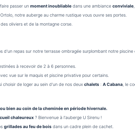
 faire passer un
moment inoubliable
dans une ambiance
conviviale
e l'Ortolo, notre auberge au charme rustique vous ouvre ses portes.
des oliviers et de la montagne corse.
ps d'un repas sur notre terrasse ombragée surplombant notre piscine
estinées à recevoir de 2 à 6 personnes.
c vue sur le maquis et piscine privative pour certains.
ssi choisir de loger au sein d'un de nos deux
chalets
:
A Cabana
, le c
ou bien au coin de la cheminée en période hivernale.
cueil chaleureux
? Bienvenue à l'auberge U Sirenu !
os
grillades au feu de bois
dans un cadre plein de cachet.