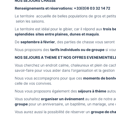
NOS SEJOURS CHASSE
Renseignements et réservations: +33(0)6 03 32 14 72
Le territoire accueille de belles populations de gros et petit
selon les saisons.
Le territoire est idéal pour le gibier, car il répond aux
trois b
splendides
sites entre plaines, dunes et maquis
.
De
septembre à février
, des parties de chasse vous seront 
Nous proposons des
tarifs individuels ou de groupe
si vous
NOS SEJOURS A THEME ET NOS OFFRES EVENEMENTIEL
Vous cherchez un endroit calme, chaleureux et plein de ca
savoir-faire pour vous aider dans l'organisation et la gesti
Nous vous accompagnons pour que ces
moments de bonheu
celle de vos convives.
Nous vous proposons également des
séjours à thème
autou
Vous souhaitez
organiser un événement
au sein de notre 
groupe
pour un anniversaire, un baptême, un mariage, une
Vous aurez aussi la possibilité de réserver un
groupe de cha