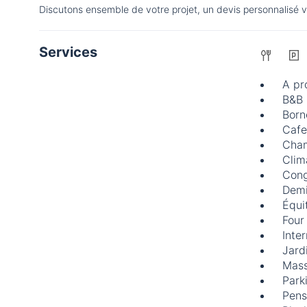
Discutons ensemble de votre projet, un devis personnalisé 
Services
A pr
B&B
Born
Cafe
Cham
Clim
Cong
Demi
Équi
Four
Inte
Jard
Mas
Park
Pens