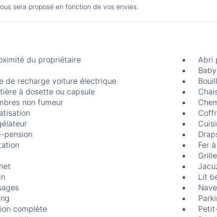
vous sera proposé en fonction de vos envies.
oximité du propriétaire
Abri
Baby 
e de recharge voiture électrique
Bouil
tière à dosette ou capsule
Chai
bres non fumeur
Chem
atisation
Coff
élateur
Cuisi
-pension
Draps
tation
Fer à
Grill
rnet
Jacu
in
Lit 
sages
Nave
ing
Parki
ion complète
Petit