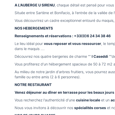
A L'AUBERGE U SIRENU
, chaque détail est pensé pour vous
Située entre Sartène et Bonifacio, à l'entrée de la vallée d
Vous découvrirez un cadre exceptionnel entouré du maquis, 
NOS HEBERGEMENTS
Renseignements et réservations : +33(0)6 24 34 38 46
Le lieu idéal pour
vous reposer et vous ressourcer
, le tem
dans le maquis ….
Découvrez nos quatre bergeries de charme ""
I Caseddi
""d
Vous profiterez d'un hébergement spacieux de 50 à 72 m2 ave
Au milieu de notre jardin d'arbres fruitiers, vous pourrez au
famille ou entre amis (2 à 6 personnes).
NOTRE RESTAURANT
Venez déjeuner au dîner en terrasse pour les beaux jours 
Vous recherchez l'authenticité d'une
cuisine locale
et un
ac
Nous vous invitons à découvrir nos
spécialités corses
et n