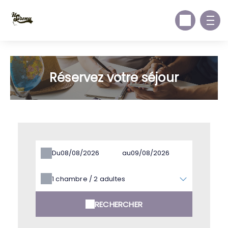
Réservez votre séjour
Du
au
1
chambre /
2
adultes
RECHERCHER